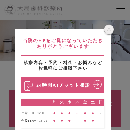
歯を残したい方へ
当院のHPをご覧になっていただき
ありがとうございます
診療内容・予約・料金・お悩みなど
お気軽にご相談下さい
HOME
診療案内
歯を残したい方へ
24時間AIチャット相談
可能なかぎり歯を保存した
月
火
水
木
金
土
日
い方へ
●
●
●
-
●
●
-
午前9:00～12:00
●
●
●
-
●
●
-
午後14:00～18:00